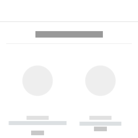
---------- --------------
------------
------------
----------- ----------- --------
----------- -----------
---
--,-- €
--,-- €