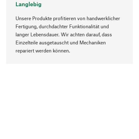
Langlebig
Unsere Produkte profitieren von handwerklicher
Fertigung, durchdachter Funktionalität und
langer Lebensdauer. Wir achten darauf, dass
Einzelteile ausgetauscht und Mechaniken
Nach oben
repariert werden können.
Bewusst
Nachhaltigkeit steht im Fokus unserer
Produktauswahl. Wir setzen auf natürliche
Inhaltsstoffe und Materialien, die gepflegt werden
können, sowie auf eine ressourcenschonende
und sozialverträgliche Produktion.