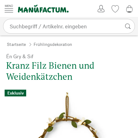
Zum Inhalt springen
Kundenkonto
Merkliste
0,0
Startseite
Frühlingsdekoration
Én Gry & Sif
Kranz Filz Bienen und
Weidenkätzchen
Exklusiv