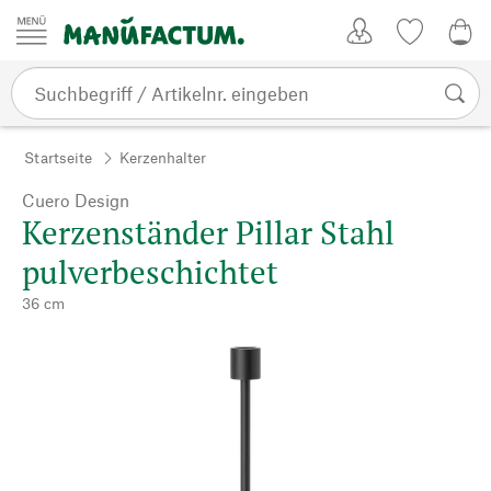
Zum Inhalt springen
Kundenkonto
Merkliste
0,0
Startseite
Kerzenhalter
Cuero Design
Kerzenständer Pillar Stahl
pulverbeschichtet
36 cm