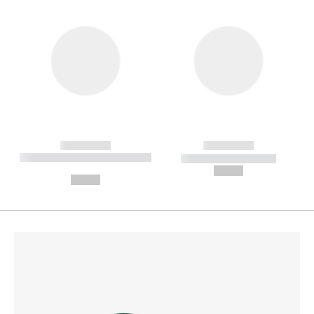
------------
------------
----------- ----------- --------
----------- -----------
---
--,-- €
--,-- €