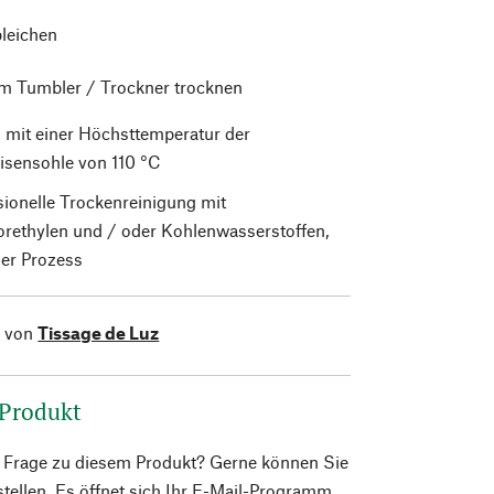
bleichen
im Tumbler / Trockner trocknen
 mit einer Höchsttemperatur der
isensohle von 110 °C
sionelle Trockenreinigung mit
orethylen und / oder Kohlenwasserstoffen,
er Prozess
l von
Tissage de Luz
 Produkt
e Frage zu diesem Produkt? Gerne können Sie
 stellen. Es öffnet sich Ihr E-Mail-Programm.