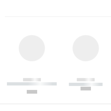
------------
------------
----------- ----------- ----------
----------- -----------
-
--,-- €
--,-- €