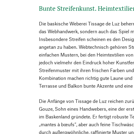
Bunte Streifenkunst. Heimtextilie
Die baskische Weberei Tissage de Luz beherr
das Webhandwerk, sondern auch das Spiel m
Insbesondere Streifen scheinen es den Desi
angetan zu haben. Webtechnisch gehören St
einfachen Mustern, bei den Heimtextilien vo
jedoch vielmehr den Eindruck hoher Kunstferti
Streifenmuster mit ihren frischen Farben un
Kombination machen richtig gute Laune und
Terrasse und Balkon bunte Akzente und eine 
Die Anfänge von Tissage de Luz reichen zurüc
Gouze, Sohn eines Handwebers, eine der er
im Baskenland gründete. Er fertigt robuste Tex
„mantes à bœufs“, aber auch feine Tischwäsc
durch außergwöhnliche, raffinierte Muster un