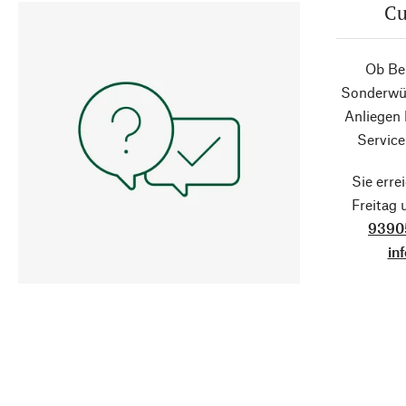
Cu
Ob Ber
Sonderwün
Anliegen
Service
Sie erre
Freitag
9390
in