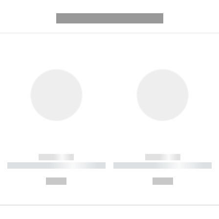
---------- --------------
------------
------------
----------- ----------- ----------
----------- ----------- ----------
-
-
--,-- €
--,-- €