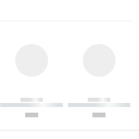
------------
------------
----------- ----------- ----------
----------- ----------- ----------
- -----------
-
--,-- €
--,-- €