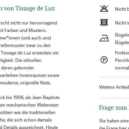
n von Tissage de Luz
Nicht 
scht nicht nur hervorragend
Nicht 
it Farben und Mustern.
Bügeln
gner*innen (und auch uns)
Bügele
reifenmuster zwar zu den
n Tissage de Luz erwecken sie
Profes
gkeit. Die stilvollen
Perchl
d deren gekonnter
normal
 verleihen Innenräumen sowie
moderne, originelle Note.
Weitere Artike
k bis 1908, als Jean-Baptiste
sten mechanischen Webereien
Frage zum
tilien wie die traditionellen
he, die sich schon damals
Sie haben ein
d Details auszeichnet. Heute
die Frage hier