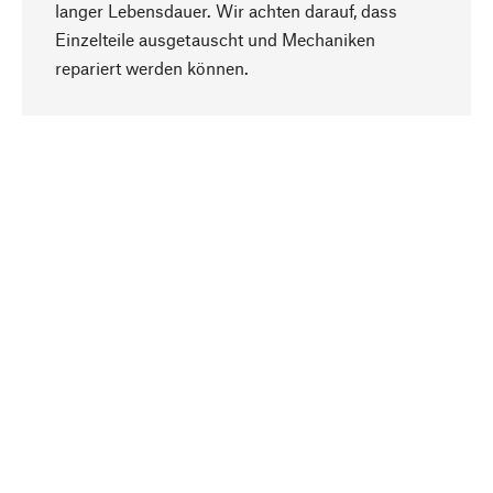
langer Lebensdauer. Wir achten darauf, dass
Einzelteile ausgetauscht und Mechaniken
Nach oben
repariert werden können.
Bewusst
Nachhaltigkeit steht im Fokus unserer
Produktauswahl. Wir setzen auf natürliche
Inhaltsstoffe und Materialien, die gepflegt werden
können, sowie auf eine ressourcenschonende
und sozialverträgliche Produktion.
Ausgewählt