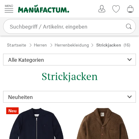
Zum Inhalt springen
Kundenkonto
Merkliste
0,0
Startseite
Herren
Herrenbekleidung
Strickjacken
(16)
Strickjacken
Neu