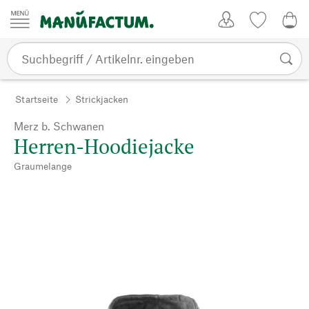
Zum Inhalt springen
Kundenkonto
Merkliste
0,0
Startseite
Strickjacken
Merz b. Schwanen
Herren-Hoodiejacke
Graumelange