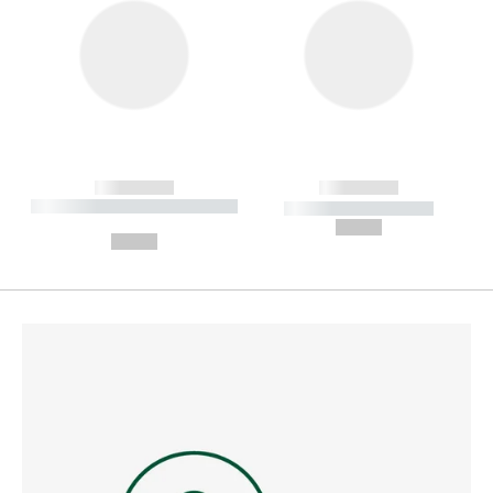
------------
------------
----------- ----------- --------
----------- -----------
---
--,-- €
--,-- €