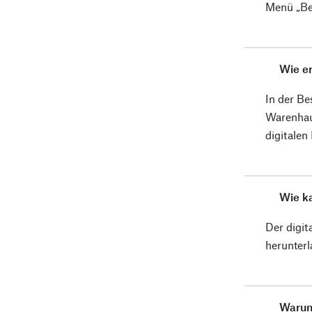
Menü „Bes
Wie er
In der Be
Warenhau
digitalen
Wie ka
Der digit
herunterl
Warum