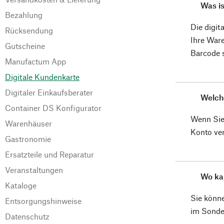
Was is
Bezahlung
Die digit
Rücksendung
Ihre War
Gutscheine
Barcode 
Manufactum App
Digitale Kundenkarte
Digitaler Einkaufsberater
Welche
Container DS Konfigurator
Wenn Sie 
Warenhäuser
Konto ver
Gastronomie
Ersatzteile und Reparatur
Veranstaltungen
Wo kan
Kataloge
Sie könne
Entsorgungshinweise
im Sonder
Datenschutz