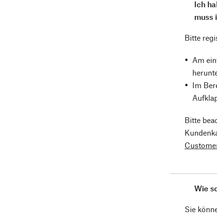
Ich h
muss i
Bitte reg
Am ein
herunte
Im Bere
Aufkla
Bitte bea
Kundenkar
Customer
Wie sc
Sie könne