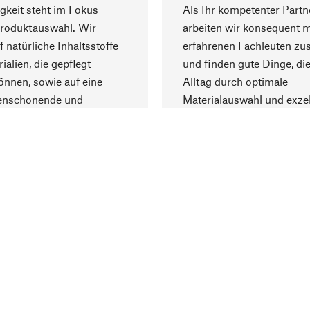
gkeit steht im Fokus
Als Ihr kompetenter Partn
Produktauswahl. Wir
arbeiten wir konsequent m
f natürliche Inhaltsstoffe
erfahrenen Fachleuten z
ialien, die gepflegt
und finden gute Dinge, die
nnen, sowie auf eine
Alltag durch optimale
enschonende und
Materialauswahl und exzel
trägliche Produktion.
Fertigung bereichern.
Lieferung & Zah