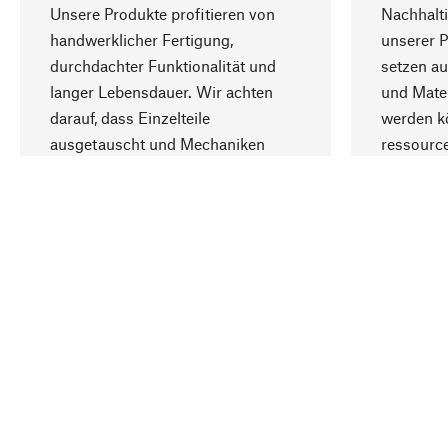
Unsere Produkte profitieren von
Nachhalti
handwerklicher Fertigung,
unserer 
durchdachter Funktionalität und
setzen au
langer Lebensdauer. Wir achten
und Mater
darauf, dass Einzelteile
werden kö
ausgetauscht und Mechaniken
ressourc
repariert werden können.
sozialver
Ihr Land
Deutschland
Kontakt
Service