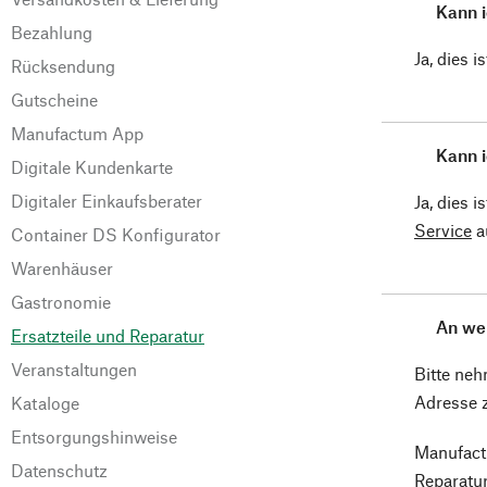
Kann i
Bezahlung
Ja, dies 
Rücksendung
Gutscheine
Manufactum App
Kann i
Digitale Kundenkarte
Digitaler Einkaufsberater
Ja, dies 
Service
a
Container DS Konfigurator
Warenhäuser
Gastronomie
An wel
Ersatzteile und Reparatur
Veranstaltungen
Bitte ne
Adresse z
Kataloge
Entsorgungshinweise
Manufac
Datenschutz
Reparatu