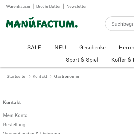
Zum Inhalt springen
Warenhäuser
Brot & Butter
Newsletter
SALE
NEU
Geschenke
Herre
Sport & Spiel
Koffer &
Startseite
Kontakt
Gastronomie
Kontakt
Mein Konto
Bestellung
Versandkosten & Lieferung