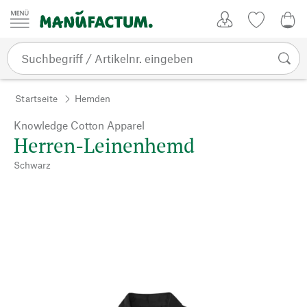
Zum Inhalt springen
Kundenkonto
Merkliste
0,0
Startseite
Hemden
Knowledge Cotton Apparel
Herren-Leinenhemd
Schwarz