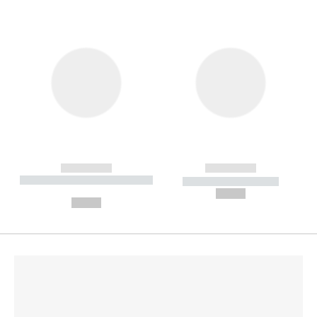
------------
------------
----------- ----------- --------
----------- -----------
---
--,-- €
--,-- €