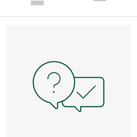
--,-- €