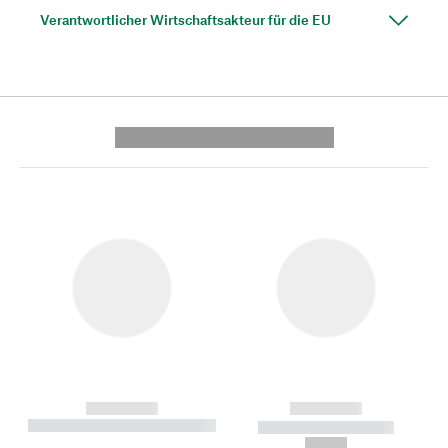
Verantwortlicher Wirtschaftsakteur für die EU
---------- --------------
------------
------------
----------- ----------- --------
----------- -----------
---
--,-- €