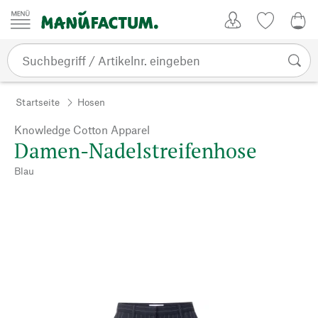
Zum Inhalt springen
Kundenkonto
Merkliste
0,0
Startseite
Hosen
Knowledge Cotton Apparel
Damen-Nadelstreifenhose
Blau