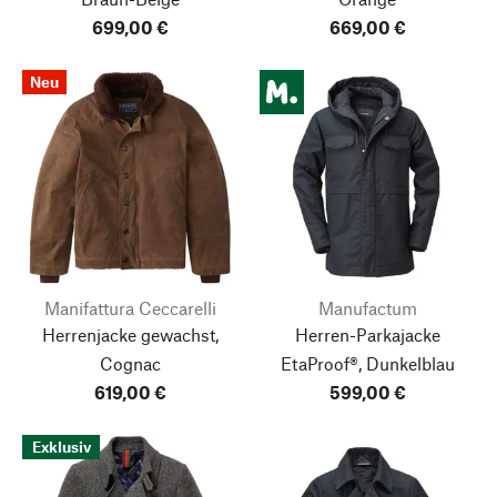
699,00 €
669,00 €
Neu
Manifattura Ceccarelli
Manufactum
Herrenjacke gewachst,
Herren-Parkajacke
Cognac
EtaProof®, Dunkelblau
619,00 €
599,00 €
Exklusiv