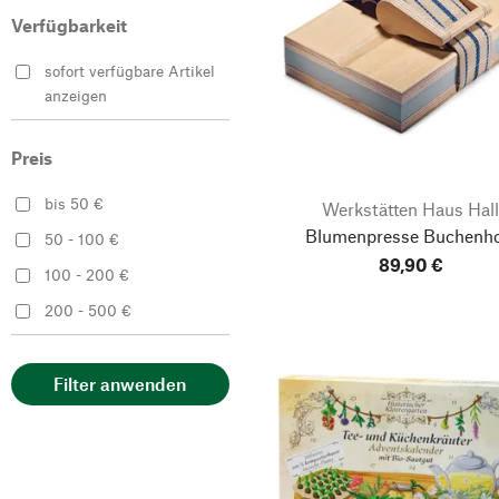
Verfügbarkeit
Hädecke Verlag
Kovotvar v.d.
sofort verfügbare Artikel
anzeigen
Lebens- und
Arbeitsgemeinschaft
Lautenbach
Preis
M.P.A. - Manufacture des
bis 50 €
Werkstätten Haus Hal
Production
Blumenpresse Buchenho
50 - 100 €
Manufactum
89,90 €
100 - 200 €
Muffler
200 - 500 €
nic - Spiel + Art
Quelle ＆ Meyer Verlag
Filter anwenden
Saat & Gut
Sneeboer
Werkstätten Haus Hall