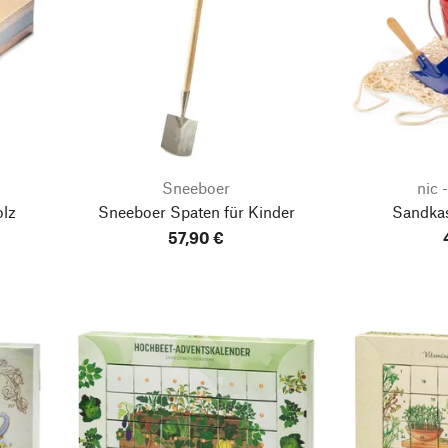
l
Sneeboer
nic 
lz
Sneeboer Spaten für Kinder
Sandkas
57,90 €