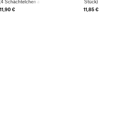
(4 Schächtelchen aus
Stück)
 1 Umverpackung)
11,90 €
11,85 €