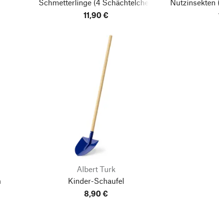
Schmetterlinge
(4 Schächtelchen
Nutzinsekten
aus Pappe in 1 Umverpackung)
11,90 €
Pappe in
Albert Turk
n
Kinder-Schaufel
8,90 €