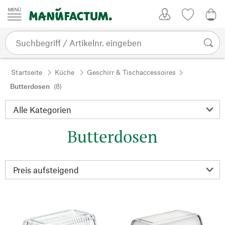
Zum Inhalt springen
Kundenkonto
Merkliste
0,0
Startseite
Küche
Geschirr & Tischaccessoires
Butterdosen
(8)
Butterdosen