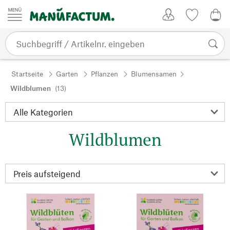
Zum Inhalt springen
Kundenkonto
Merkliste
0,0
Startseite
Garten
Pflanzen
Blumensamen
Wildblumen
(13)
Wildblumen