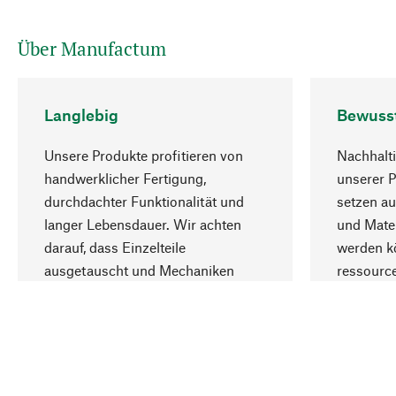
Über Manufactum
Langlebig
Bewuss
Unsere Produkte profitieren von
Nachhalti
handwerklicher Fertigung,
unserer 
durchdachter Funktionalität und
setzen au
langer Lebensdauer. Wir achten
und Mater
darauf, dass Einzelteile
werden kö
ausgetauscht und Mechaniken
ressourc
repariert werden können.
sozialver
Ihr Land