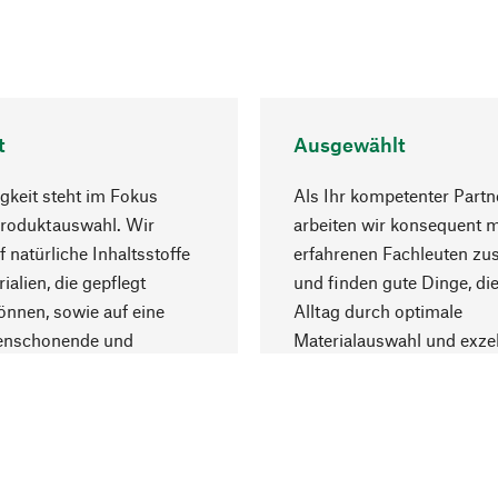
t
Ausgewählt
gkeit steht im Fokus
Als Ihr kompetenter Partn
Produktauswahl. Wir
arbeiten wir konsequent m
f natürliche Inhaltsstoffe
erfahrenen Fachleuten z
ialien, die gepflegt
und finden gute Dinge, die
nnen, sowie auf eine
Alltag durch optimale
enschonende und
Materialauswahl und exzel
trägliche Produktion.
Fertigung bereichern.