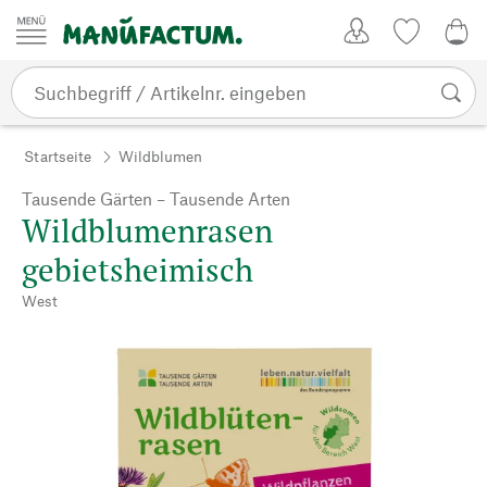
Zum Inhalt springen
Kundenkonto
Merkliste
0,0
Startseite
Wildblumen
Tausende Gärten – Tausende Arten
Wildblumenrasen
gebietsheimisch
West