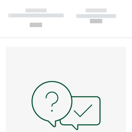
------------
------------
----------- ----------- --------
----------- -----------
---
--,-- €
--,-- €