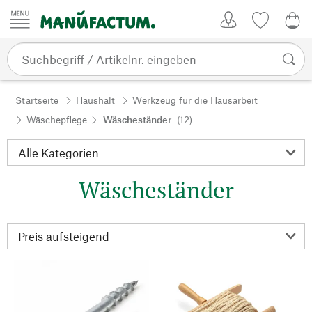
Zum Inhalt springen
Kundenkonto
Merkliste
0,0
Startseite
Haushalt
Werkzeug für die Hausarbeit
Wäschepflege
Wäscheständer
(12)
Wäscheständer