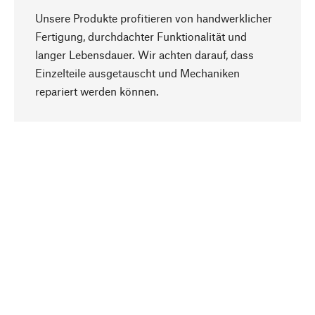
Unsere Produkte profitieren von handwerklicher
Fertigung, durchdachter Funktionalität und
langer Lebensdauer. Wir achten darauf, dass
Einzelteile ausgetauscht und Mechaniken
Nach oben
repariert werden können.
Bewusst
Nachhaltigkeit steht im Fokus unserer
Produktauswahl. Wir setzen auf natürliche
Inhaltsstoffe und Materialien, die gepflegt werden
können, sowie auf eine ressourcenschonende
und sozialverträgliche Produktion.