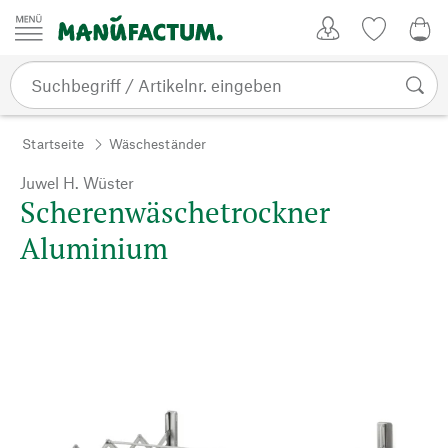
Zum Inhalt springen
Kundenkonto
Merkliste
0,0
Startseite
Wäscheständer
Juwel H. Wüster
Scherenwäschetrockner
Aluminium