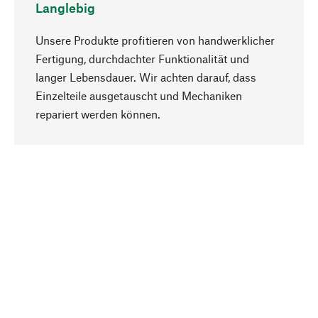
Langlebig
Unsere Produkte profitieren von handwerklicher
Fertigung, durchdachter Funktionalität und
langer Lebensdauer. Wir achten darauf, dass
Einzelteile ausgetauscht und Mechaniken
Nach oben
repariert werden können.
Bewusst
Nachhaltigkeit steht im Fokus unserer
Produktauswahl. Wir setzen auf natürliche
Inhaltsstoffe und Materialien, die gepflegt werden
können, sowie auf eine ressourcenschonende
und sozialverträgliche Produktion.