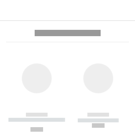
---------- --------------
------------
------------
----------- ----------- --------
----------- -----------
---
--,-- €
--,-- €