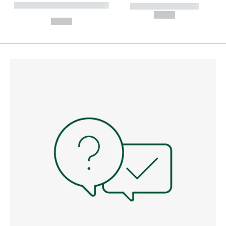
----------- ----------- --------
----------- -----------
---
--,-- €
--,-- €