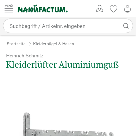
Zum Inhalt springen
Kundenkonto
Merkliste
0,0
Startseite
Kleiderbügel & Haken
Heinrich Schmitz
Kleiderlüfter Aluminiumguß