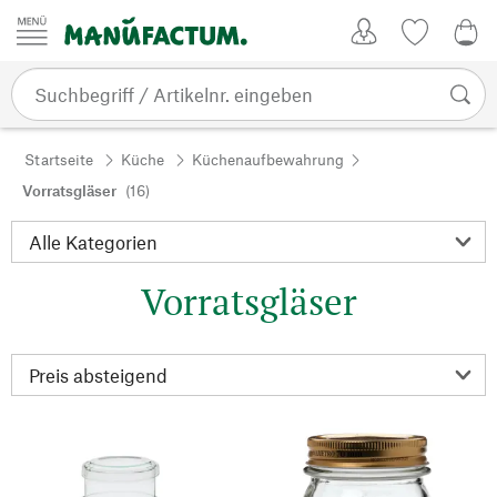
Zum Inhalt springen
Kundenkonto
Merkliste
0,0
Startseite
Küche
Küchenaufbewahrung
Vorratsgläser
(16)
Vorratsgläser