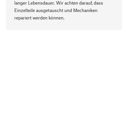
langer Lebensdauer. Wir achten darauf, dass
Einzelteile ausgetauscht und Mechaniken
Nach oben
repariert werden können.
Bewusst
Nachhaltigkeit steht im Fokus unserer
Produktauswahl. Wir setzen auf natürliche
Inhaltsstoffe und Materialien, die gepflegt werden
können, sowie auf eine ressourcenschonende
und sozialverträgliche Produktion.
Ausgewählt