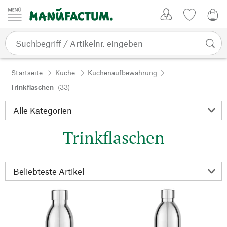
Zum Inhalt springen
Kundenkonto
Merkliste
0,0
Startseite
Küche
Küchenaufbewahrung
Trinkflaschen
(33)
Trinkflaschen