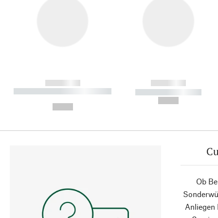
------------
------------
----------- ----------- ----------
----------- -----------
-
--,-- €
--,-- €
Cu
Ob Ber
Sonderwün
Anliegen