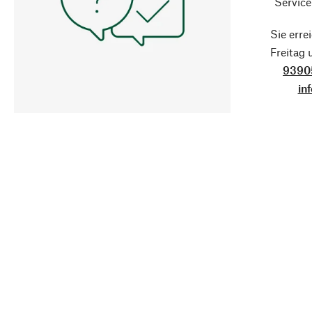
Service
Sie erre
Freitag
9390
in