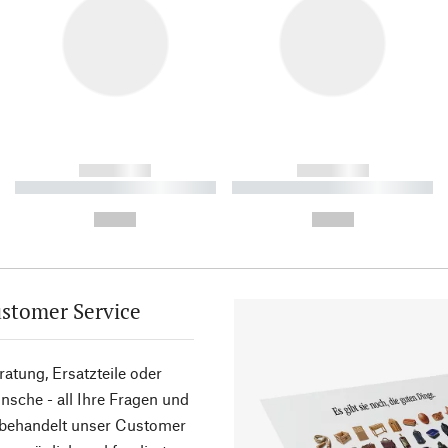
------------
------------
----------- ----------- ----------
----------- ----------- ----------
-
-
--,-- €
--,-- €
stomer Service
atung, Ersatzteile oder
sche - all Ihre Fragen und
 behandelt unser Customer