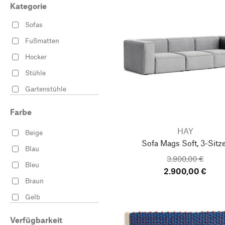
Kategorie
Sofas
Fußmatten
Hocker
Stühle
Gartenstühle
Kleiderbügel & Haken
Farbe
Tischböcke
HAY
Beige
Wäschekörbe
Sofa Mags Soft, 3-Sitz
Blau
Beistelltische
3.900,00 €
Bleu
Bettwäsche
2.900,00 €
Braun
Gartentische
Gelb
Schreibtische
Grau
Verfügbarkeit