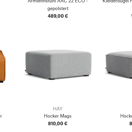
Armlehnstuhl AAC 22
ECO -
Kleiderbügel 
gepolstert
489,00 €
HAY
r
Hocker Mags
Hock
810,00 €
8