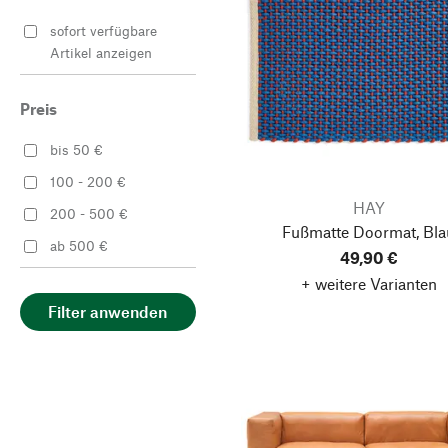
Grün
sofort verfügbare
Kupferfarben
Artikel anzeigen
Pink
Rosa
Preis
Rot
bis 50 €
Schwarz
100 - 200 €
Silber
HAY
200 - 500 €
Fußmatte Doormat, Bla
Weiß
ab 500 €
49,90 €
+ weitere Varianten
Filter anwenden