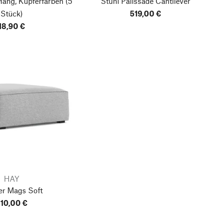
Hang, Kupferfarben
(5
Stuhl Palissade Cantilever
Stück)
519,00 €
18,90 €
HAY
er Mags Soft
10,00 €