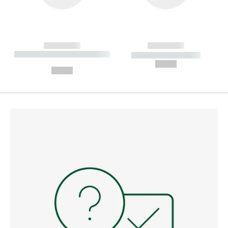
------------
------------
----------- ----------- --------
----------- -----------
---
--,-- €
--,-- €