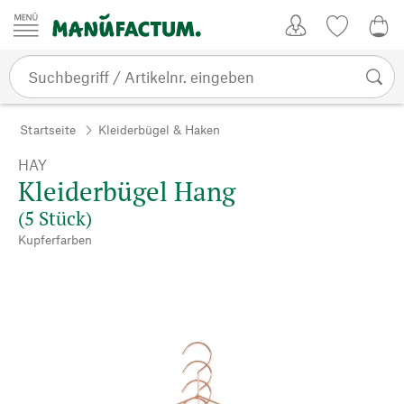
Zum Inhalt springen
Kundenkonto
Merkliste
0,0
Startseite
Kleiderbügel & Haken
HAY
Kleiderbügel Hang
(5 Stück)
Kupferfarben