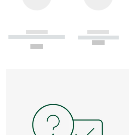
------------
------------
----------- ----------- --------
----------- -----------
---
--,-- €
--,-- €