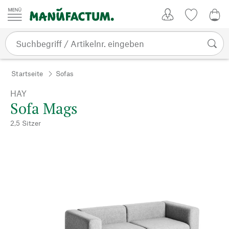
Zum Inhalt springen
Kundenkonto
Merkliste
0,0
Startseite
Sofas
HAY
Sofa Mags
2,5 Sitzer