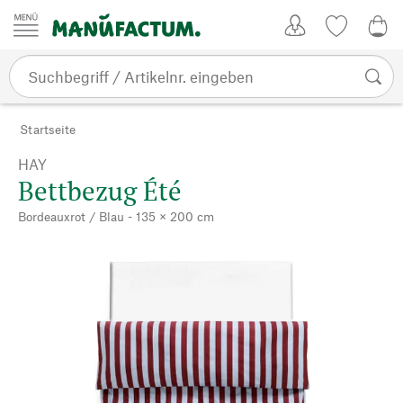
Zum Inhalt springen
Kundenkonto
Merkliste
0,0
Startseite
HAY
Bettbezug Été
Bordeauxrot / Blau - 135 × 200 cm