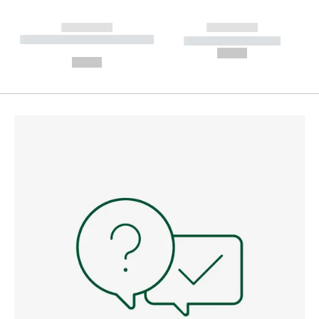
------------
------------
----------- ----------- --------
----------- -----------
---
--,-- €
--,-- €