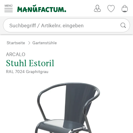
Zum Inhalt springen
Kundenkonto
Merkliste
0,0
Startseite
Gartenstühle
ARCALO
Stuhl Estoril
RAL 7024 Graphitgrau