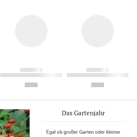
------------
------------
----------- ----------- ----------
----------- ----------- ----------
- -----------
-
--,-- €
--,-- €
Das Gartenjahr
Egal ob großer Garten oder kleiner