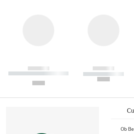
------------
------------
----------- ----------- ----------
----------- -----------
-
--,-- €
--,-- €
Cu
Ob Ber