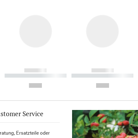
------------
------------
----------- ----------- ----------
----------- ----------- ----------
-
-
--,-- €
--,-- €
stomer Service
atung, Ersatzteile oder