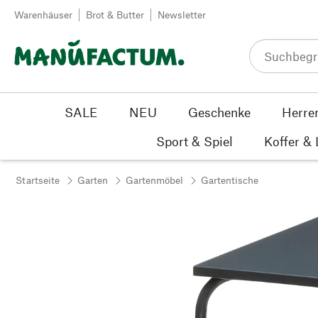
Zum Inhalt springen
Warenhäuser
Brot & Butter
Newsletter
SALE
NEU
Geschenke
Herre
Sport & Spiel
Koffer &
Startseite
Garten
Gartenmöbel
Gartentische