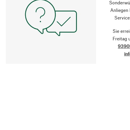
Sonderwün
Anliegen
Service
Sie erre
Freitag
9390
in