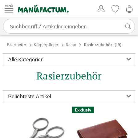
Zum Inhalt springen
Kundenkonto
Merkliste
0,0
Startseite
Körperpflege
Rasur
Rasierzubehör
(15)
Rasierzubehör
Exklusiv