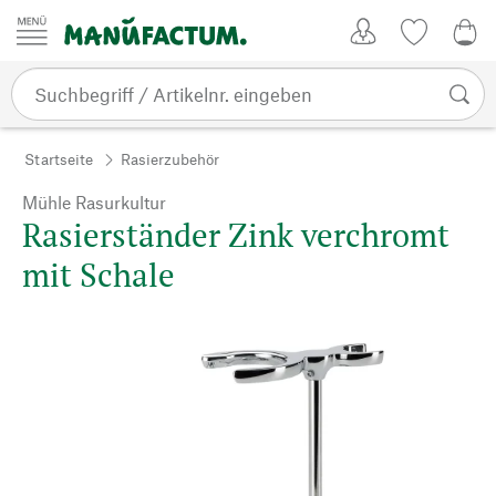
Zum Inhalt springen
Kundenkonto
Merkliste
0,0
Startseite
Rasierzubehör
Mühle Rasurkultur
Rasierständer Zink verchromt
mit Schale