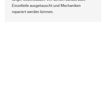
Einzelteile ausgetauscht und Mechaniken
Nach oben
repariert werden können.
Bewusst
Nachhaltigkeit steht im Fokus unserer
Produktauswahl. Wir setzen auf natürliche
Inhaltsstoffe und Materialien, die gepflegt werden
können, sowie auf eine ressourcenschonende
und sozialverträgliche Produktion.
Ausgewählt