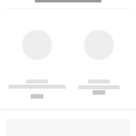
------------
------------
----------- ----------- --------
----------- -----------
---
--,-- €
--,-- €