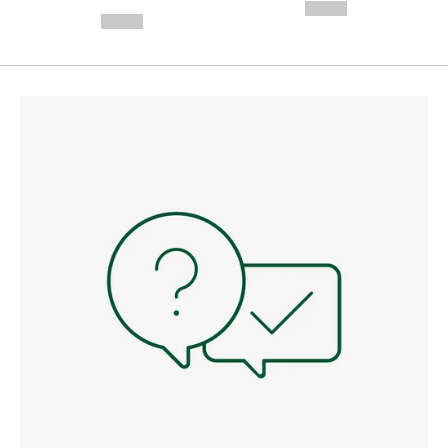
---
--,-- €
--,-- €