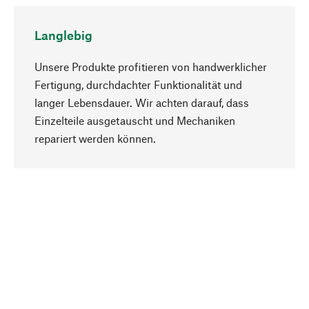
Langlebig
Unsere Produkte profitieren von handwerklicher
Fertigung, durchdachter Funktionalität und
langer Lebensdauer. Wir achten darauf, dass
Einzelteile ausgetauscht und Mechaniken
Nach oben
repariert werden können.
Bewusst
Nachhaltigkeit steht im Fokus unserer
Produktauswahl. Wir setzen auf natürliche
Inhaltsstoffe und Materialien, die gepflegt werden
können, sowie auf eine ressourcenschonende