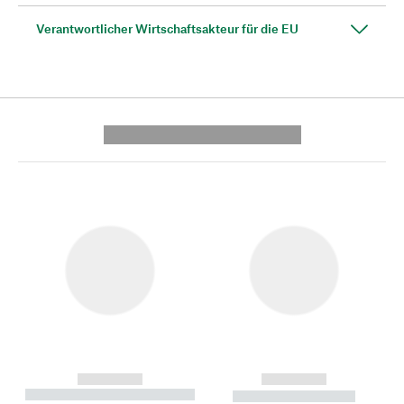
Verantwortlicher Wirtschaftsakteur für die EU
---------- --------------
------------
------------
----------- ----------- --------
----------- -----------