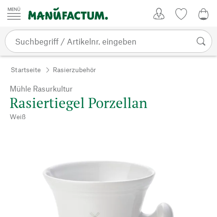
Zum Inhalt springen
Kundenkonto
Merkliste
0,0
Startseite
Rasierzubehör
Mühle Rasurkultur
Rasiertiegel Porzellan
Weiß