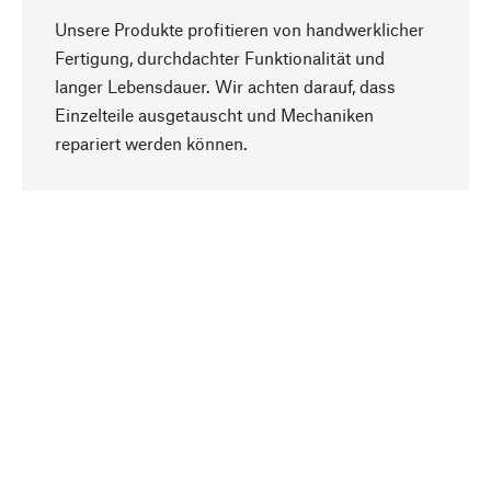
Unsere Produkte profitieren von handwerklicher
Fertigung, durchdachter Funktionalität und
langer Lebensdauer. Wir achten darauf, dass
Einzelteile ausgetauscht und Mechaniken
Nach oben
repariert werden können.
Bewusst
Nachhaltigkeit steht im Fokus unserer
Produktauswahl. Wir setzen auf natürliche
Inhaltsstoffe und Materialien, die gepflegt werden
können, sowie auf eine ressourcenschonende
und sozialverträgliche Produktion.