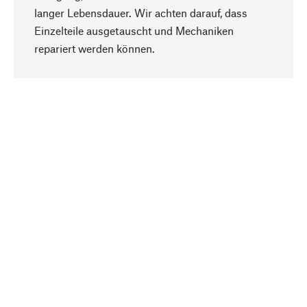
langer Lebensdauer. Wir achten darauf, dass
Einzelteile ausgetauscht und Mechaniken
Nach oben
repariert werden können.
Bewusst
Nachhaltigkeit steht im Fokus unserer
Produktauswahl. Wir setzen auf natürliche
Inhaltsstoffe und Materialien, die gepflegt werden
können, sowie auf eine ressourcenschonende
und sozialverträgliche Produktion.
Ausgewählt