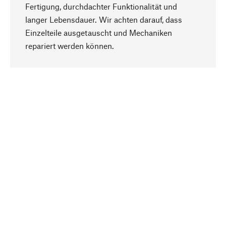
Fertigung, durchdachter Funktionalität und
langer Lebensdauer. Wir achten darauf, dass
Einzelteile ausgetauscht und Mechaniken
Nach oben
repariert werden können.
Bewusst
Nachhaltigkeit steht im Fokus unserer
Produktauswahl. Wir setzen auf natürliche
Inhaltsstoffe und Materialien, die gepflegt werden
können, sowie auf eine ressourcenschonende
und sozialverträgliche Produktion.