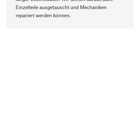
Einzelteile ausgetauscht und Mechaniken
Nach oben
repariert werden können.
Bewusst
Nachhaltigkeit steht im Fokus unserer
Produktauswahl. Wir setzen auf natürliche
Inhaltsstoffe und Materialien, die gepflegt werden
können, sowie auf eine ressourcenschonende
und sozialverträgliche Produktion.
Ausgewählt