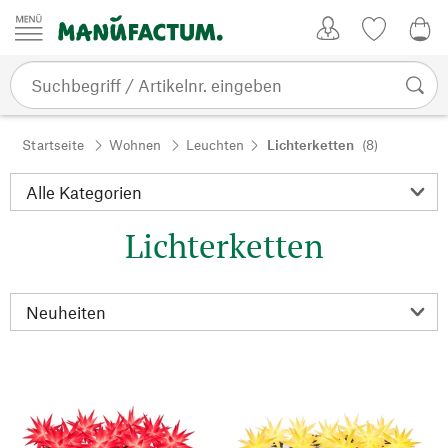
Zum Inhalt springen
Kundenkonto
Merkliste
0,0
Startseite
Wohnen
Leuchten
Lichterketten
(8)
Lichterketten