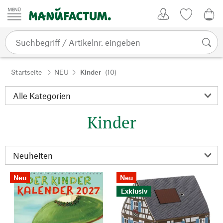
Zum Inhalt springen
Kundenkonto
Merkliste
0,0
Startseite
NEU
Kinder
(10)
Kinder
Neu
Neu
Exklusiv