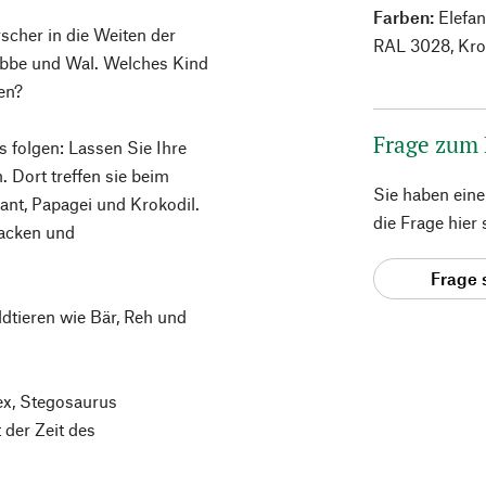
Farben:
Elefan
rscher in die Weiten der
RAL 3028, Kro
obbe und Wal. Welches Kind
en?
Frage zum
 folgen: Lassen Sie Ihre
. Dort treffen sie beim
Sie haben ein
fant, Papagei und Krokodil.
die Frage hier
Jacken und
Frage 
ldtieren wie Bär, Reh und
ex, Stegosaurus
 der Zeit des