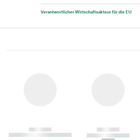
Verantwortlicher Wirtschaftsakteur für die EU
------------
------------
----------- ----------- ----------
----------- -----------
-