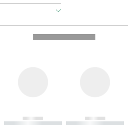
---------- --------------
------------
------------
----------- ----------- ----------
----------- ----------- ----------
-
-