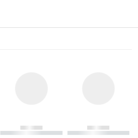
------------
------------
----------- ----------- ----------
----------- ----------- ----------
- -----------
-