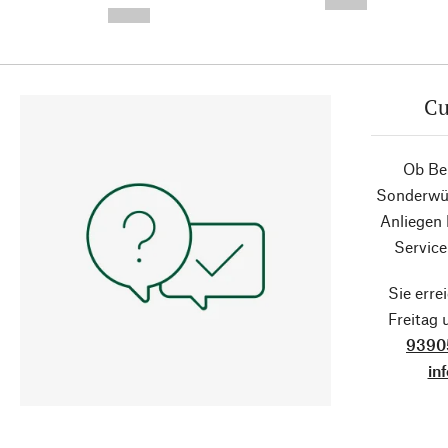
--,-- €
--,-- €
Cu
Ob Ber
Sonderwün
Anliegen
Service
Sie erre
Freitag
9390
in