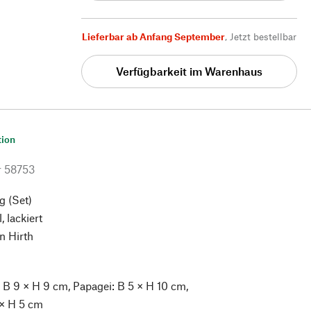
Lieferbar ab Anfang September
,
Jetzt bestellbar
Verfügbarkeit im Warenhaus
tion
r
58753
g (Set)
, lackiert
n Hirth
 B 9 × H 9 cm, Papagei: B 5 × H 10 cm,
 × H 5 cm