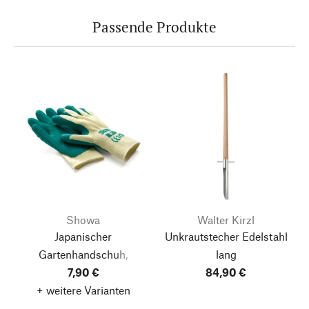
Passende Produkte
Showa
Walter Kirzl
Japanischer
Unkrautstecher Edelstahl
Gartenhandschuh,
lang
Sommer
7,90 €
84,90 €
+ weitere Varianten