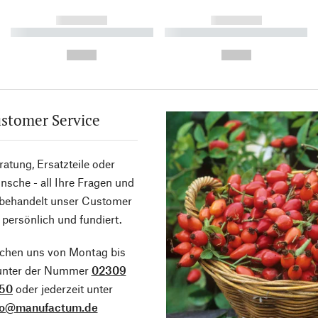
------------
------------
----------- ----------- ----------
----------- ----------- ----------
-
-
--,-- €
--,-- €
stomer Service
atung, Ersatzteile oder
sche - all Ihre Fragen und
 behandelt unser Customer
 persönlich und fundiert.
ichen uns von Montag bis
 unter der Nummer
02309
50
oder jederzeit unter
fo@manufactum.de