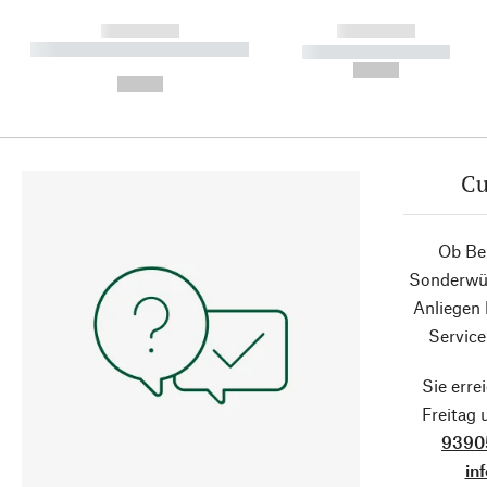
------------
------------
----------- ----------- ----------
----------- -----------
-
--,-- €
--,-- €
Cu
Ob Ber
Sonderwün
Anliegen
Service
Sie erre
Freitag
9390
in