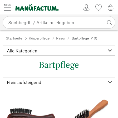
Zum Inhalt springen
Kundenkonto
Merkliste
0,0
Startseite
Körperpflege
Rasur
Bartpflege
(10)
Bartpflege