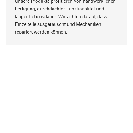
Unsere Produkte profitieren von handwerklicher
Fertigung, durchdachter Funktionalität und
langer Lebensdauer. Wir achten darauf, dass
Einzelteile ausgetauscht und Mechaniken
Nach oben
repariert werden können.
Bewusst
Nachhaltigkeit steht im Fokus unserer
Produktauswahl. Wir setzen auf natürliche
Inhaltsstoffe und Materialien, die gepflegt werden
können, sowie auf eine ressourcenschonende
und sozialverträgliche Produktion.