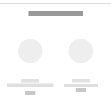
---------- --------------
------------
------------
----------- ----------- --------
----------- -----------
---
--,-- €
--,-- €