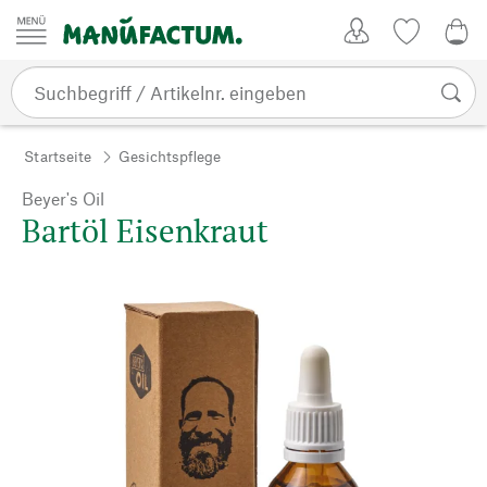
Zum Inhalt springen
Kundenkonto
Merkliste
0,0
Startseite
Gesichtspflege
Beyer's Oil
Bartöl Eisenkraut