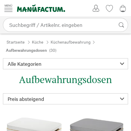
Zum Inhalt springen
Kundenkonto
Merkliste
0,0
Startseite
Küche
Küchenaufbewahrung
Aufbewahrungsdosen
(30)
Aufbewahrungsdosen