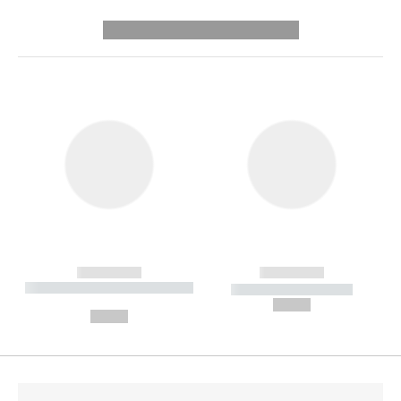
---------- --------------
------------
------------
----------- ----------- --------
----------- -----------
---
--,-- €
--,-- €