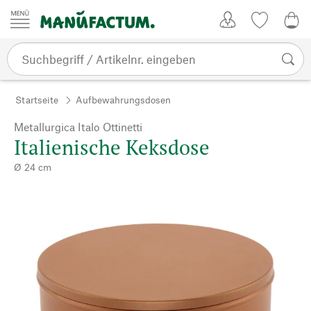
Zum Inhalt springen
Kundenkonto
Merkliste
0,0
Startseite
Aufbewahrungsdosen
Metallurgica Italo Ottinetti
Italienische Keksdose
Ø 24 cm