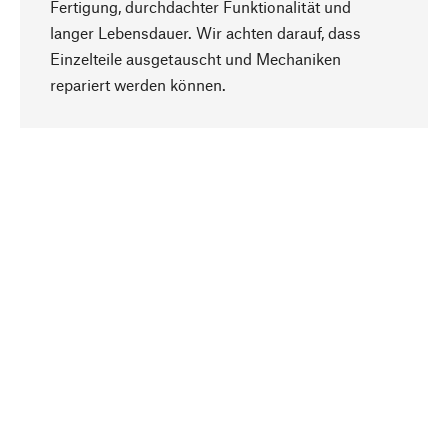
Fertigung, durchdachter Funktionalität und
langer Lebensdauer. Wir achten darauf, dass
Einzelteile ausgetauscht und Mechaniken
Nach oben
repariert werden können.
Bewusst
Nachhaltigkeit steht im Fokus unserer
Produktauswahl. Wir setzen auf natürliche
Inhaltsstoffe und Materialien, die gepflegt werden
können, sowie auf eine ressourcenschonende
und sozialverträgliche Produktion.