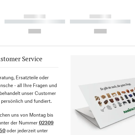
------------
------------
----------- ----------- ----------
----------- ----------- ----------
-
-
--,-- €
--,-- €
stomer Service
atung, Ersatzteile oder
sche - all Ihre Fragen und
 behandelt unser Customer
 persönlich und fundiert.
ichen uns von Montag bis
 unter der Nummer
02309
50
oder jederzeit unter