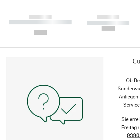
------------
------------
----------- ----------- ----------
----------- -----------
-
--,-- €
--,-- €
Cu
Ob Ber
Sonderwün
Anliegen
Service
Sie erre
Freitag
9390