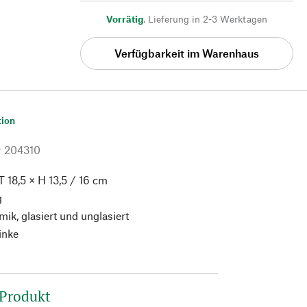
Vorrätig
,
Lieferung in 2-3 Werktagen
Verfügbarkeit im Warenhaus
tion
r
204310
 18,5 × H 13,5 / 16 cm
g
ik, glasiert und unglasiert
inke
 Produkt