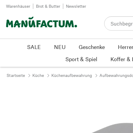
Zum Inhalt springen
Warenhäuser
Brot & Butter
Newsletter
SALE
NEU
Geschenke
Herre
Sport & Spiel
Koffer &
Startseite
Küche
Küchenaufbewahrung
Aufbewahrungsd