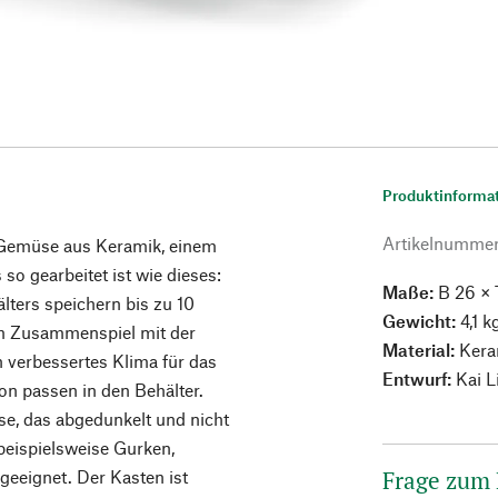
Produktinforma
Artikelnumme
 Gemüse aus Keramik, einem
 so gearbeitet ist wie dieses:
Maße:
B 26 × T
lters speichern bis zu 10
Gewicht:
4,1 k
 im Zusammenspiel mit der
Material:
Keram
n verbessertes Klima für das
Entwurf:
Kai L
von passen in den Behälter.
e, das abgedunkelt und nicht
beispielsweise Gurken,
Frage zum
geeignet. Der Kasten ist