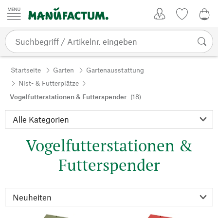
Zum Inhalt springen
Kundenkonto
Merkliste
0,0
Startseite
Garten
Gartenausstattung
Nist- & Futterplätze
Vogelfutterstationen & Futterspender
(18)
Vogelfutterstationen &
Futterspender