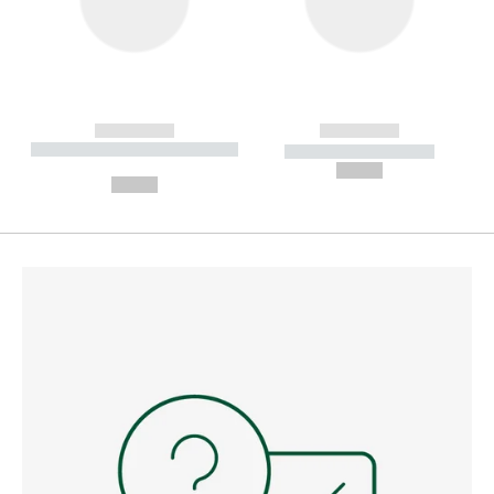
------------
------------
----------- ----------- --------
----------- -----------
---
--,-- €
--,-- €