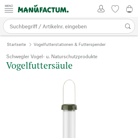
Zum Inhalt springen
Kundenkonto
Merkliste
0,0
Startseite
Vogelfutterstationen & Futterspender
Schwegler Vogel- u. Naturschutzprodukte
Vogelfuttersäule