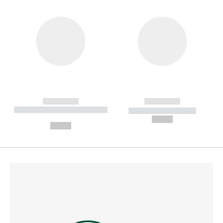
------------
------------
----------- ----------- --------
----------- -----------
---
--,-- €
--,-- €