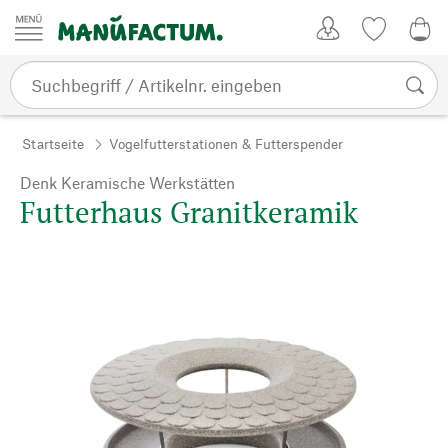
Zum Inhalt springen
Kundenkonto
Merkliste
0,0
Startseite
Vogelfutterstationen & Futterspender
Denk Keramische Werkstätten
Futterhaus Granitkeramik