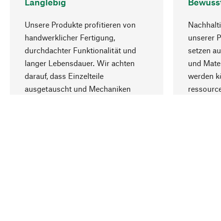
Langlebig
Bewuss
Unsere Produkte profitieren von
Nachhalti
handwerklicher Fertigung,
unserer 
durchdachter Funktionalität und
setzen au
langer Lebensdauer. Wir achten
und Mater
darauf, dass Einzelteile
werden kö
ausgetauscht und Mechaniken
ressourc
repariert werden können.
sozialver
Ihr Land
Deutschland
Kontakt
Service