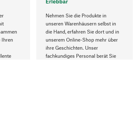
Erlebbar
er
Nehmen Sie die Produkte in
it
unseren Warenhäusern selbst in
usammen
die Hand, erfahren Sie dort und in
Nach oben
 Ihren
unserem Online-Shop mehr über
ihre Geschichten. Unser
lente
fachkundiges Personal berät Sie
gern.
lung
Unternehmen