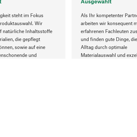
t
Ausgewählt
gkeit steht im Fokus
Als Ihr kompetenter Partn
Produktauswahl. Wir
arbeiten wir konsequent m
f natürliche Inhaltsstoffe
erfahrenen Fachleuten z
ialien, die gepflegt
und finden gute Dinge, die
nnen, sowie auf eine
Alltag durch optimale
enschonende und
Materialauswahl und exzel
trägliche Produktion.
Fertigung bereichern.
Lieferung & Zah