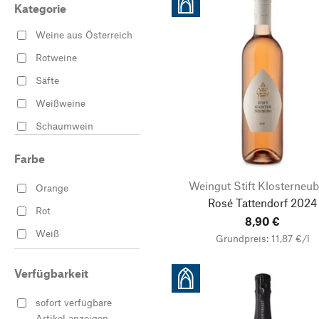
Kategorie
Weine aus Österreich
Rotweine
Säfte
Weißweine
Schaumwein
Farbe
Weingut Stift Klosterneu
Orange
Rosé Tattendorf
2024
Rot
8,90 €
Weiß
Grundpreis: 11,87 €/l
Verfügbarkeit
sofort verfügbare
Artikel anzeigen