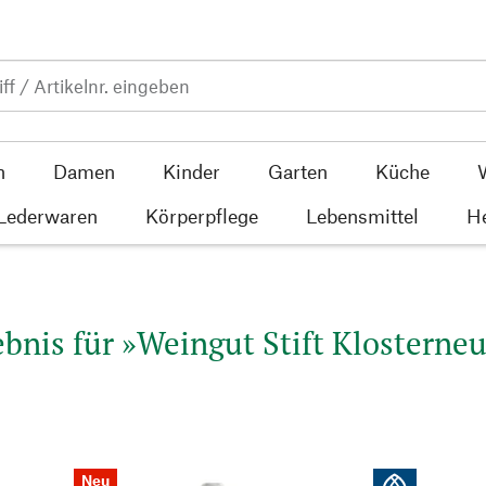
n
Damen
Kinder
Garten
Küche
 Lederwaren
Körperpflege
Lebensmittel
He
bnis für »Weingut Stift Klosterneu
Neu