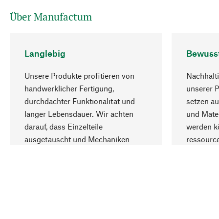
Über Manufactum
Langlebig
Bewuss
Unsere Produkte profitieren von
Nachhalti
handwerklicher Fertigung,
unserer 
durchdachter Funktionalität und
setzen au
langer Lebensdauer. Wir achten
und Mater
darauf, dass Einzelteile
werden kö
ausgetauscht und Mechaniken
ressourc
repariert werden können.
sozialver
Ihr Land