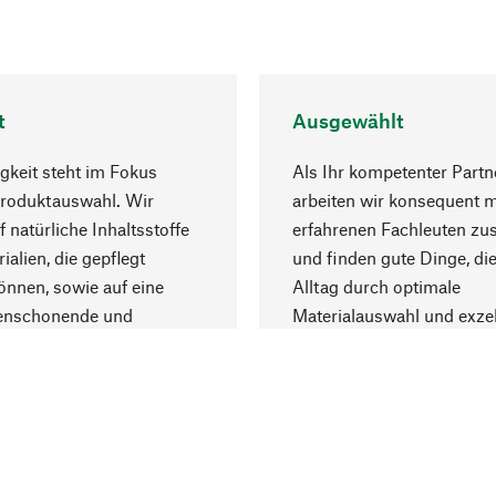
t
Ausgewählt
gkeit steht im Fokus
Als Ihr kompetenter Partn
Produktauswahl. Wir
arbeiten wir konsequent m
f natürliche Inhaltsstoffe
erfahrenen Fachleuten z
ialien, die gepflegt
und finden gute Dinge, die
nnen, sowie auf eine
Alltag durch optimale
enschonende und
Materialauswahl und exzel
trägliche Produktion.
Fertigung bereichern.