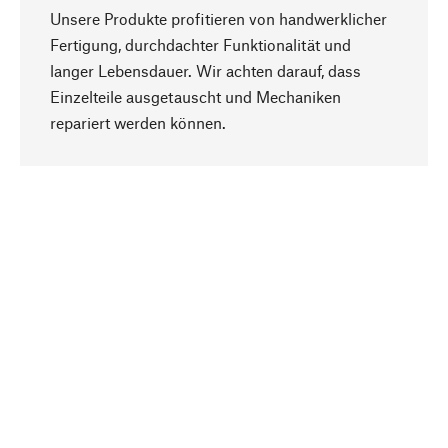
Unsere Produkte profitieren von handwerklicher
Fertigung, durchdachter Funktionalität und
langer Lebensdauer. Wir achten darauf, dass
Einzelteile ausgetauscht und Mechaniken
Nach oben
repariert werden können.
Bewusst
Nachhaltigkeit steht im Fokus unserer
Produktauswahl. Wir setzen auf natürliche
Inhaltsstoffe und Materialien, die gepflegt werden
können, sowie auf eine ressourcenschonende
und sozialverträgliche Produktion.