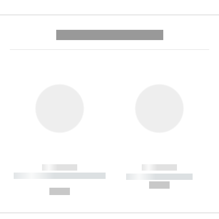
---------- --------------
------------
------------
----------- ----------- --------
----------- -----------
---
--,-- €
--,-- €