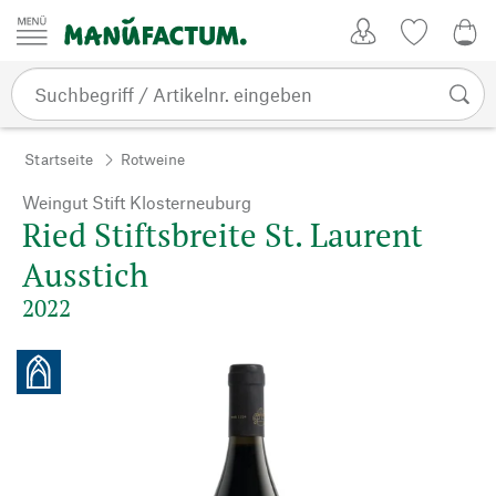
Zum Inhalt springen
Kundenkonto
Merkliste
0,0
Startseite
Rotweine
Weingut Stift Klosterneuburg
Ried Stiftsbreite St. Laurent
Ausstich
2022